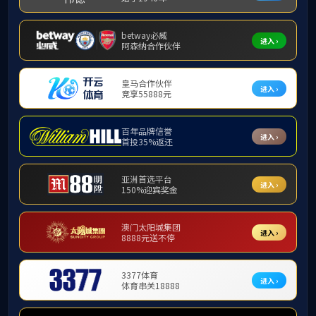
3044永利集团
地址：山东省莱州市城港路
电话：+86 0535 2788888
公司电话：0535-2788888
传真：0535-2788983
营销中心：0535-2788806
公司邮箱：denghai@sddhzy.com