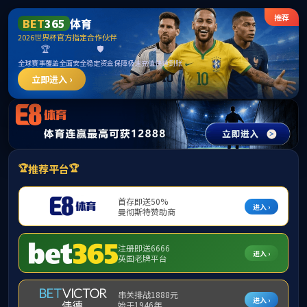
3044永利集团(中国)有限公司官
网-欢迎光临
三
专题新闻
新闻中心
>
专题新闻
>