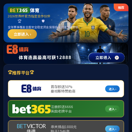
3044永利集团(中国)有限公司官
网-欢迎光临
三
公司新闻
新闻中心
>
公司新闻
>